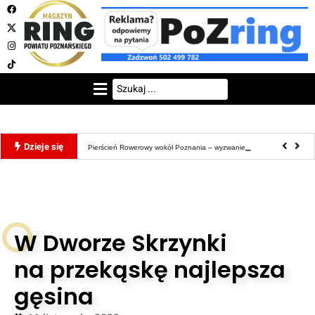
Pierścień Rowerowy wokół Poznania – wyzwanie dla
Dzieje się
Mieszka
wytrwał
W Dworze Skrzynki
na przekąskę najlepsza
gęsina