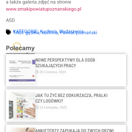
a także galeria zdjęć na stronie
www.smakipowiatupoznanskiego.pl
ASD
KATEGORIE:
Kuchnia
,
Wydarzenia
TAGI:
gęsina
,
kuchnia
,
Powiat poznański
Polecamy
NOWE PERSPEKTYWY DLA OSÓB
SZUKAJĄCYCH PRACY
26 Czerwca, 2024
JAK TU ŻYĆ BEZ ODKURZACZA, PRALKI
CZY LODÓWKI?
12 Listopada, 2023
ANKIETERZY ZAPUKAJĄ DO TWYCH DRZWI